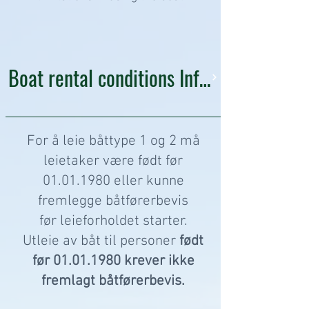
Boat rental conditions Information&lt;&lt;
For å leie båttype 1 og 2 må
leietaker være født før
01.01.1980
eller kunne
fremlegge båtførerbevis
før leieforholdet starter.
Utleie av båt til personer
født
før
01.01.1980
krever ikke
fremlagt båtførerbevis.